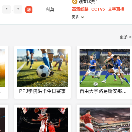
观看比赛：
高清线路
CCTV5
文字直播
*
:
*
科莫
更多
更多 >
青岛海牛直播
PPJ学院洪卡今日赛事
自由大学路易斯安那理工大学今日赛事