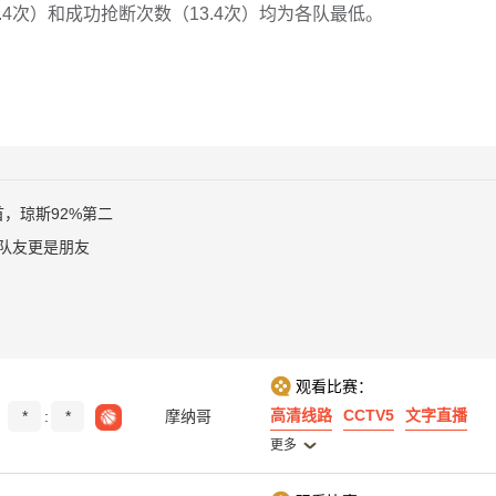
4次）和成功抢断次数（13.4次）均为各队最低。
首，琼斯92%第二
队友更是朋友
观看比赛：
高清线路
CCTV5
文字直播
*
:
*
摩纳哥
更多