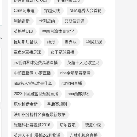
伊普斯维奇FC U23
学院竞技LDD
CSM阿朱迪
穿越火线
NBA选秀大会首轮
利纳雷斯
卡列皮纳
艾斯波迪渥
英格兰U18
中国台湾体育大学
>
昆尼斯后备队
维丹
世界队
华娱卫视
章鱼tv直播足球
女子足球直播
jrs低调看球免费高清直播
英超十大足球宝贝
中超直播网 小罗直播
nba全明星赛高清
nba名人堂标准是什么
ittf官网直播
2023中国男篮世预赛直播
nba西部排名
厄尔博伊金斯
季后赛规则
法甲积分榜排名赛程最新数据
张继科比赛视频2016
切尔西吧
德尼尔森
英超天王山:曼城2-2利物浦
吉林电视台直播