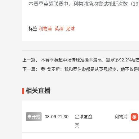
本赛季英超联赛中，利物浦场均尝试抢断次数（19.
标签
利物浦
英超
足球
上一篇：
本赛季英超中场传球准确率最高：凯塞多92.2%居
下一篇：
乔·戈麦斯：我和罗伯逊都是从英冠起步，他不仅是
相关直播
未开始
08-09 21:30
足球友谊
利物浦
赛