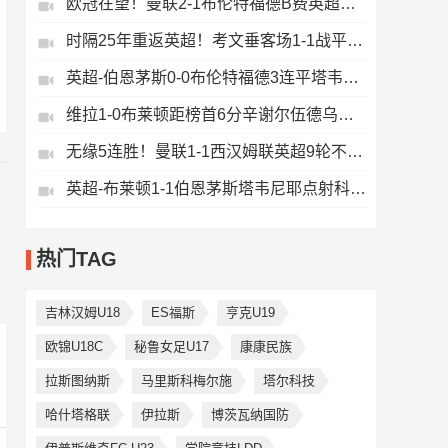
欧冠在望！曼联2-1布伦特福德B费英超第19助卡塞米罗舍什科破门
时隔25年重返英超！考文垂客场1-1战平布莱克本提前3轮直升英超
英超-伯恩茅斯0-0布伦特福德3连平塔韦尼耶两中柱小蜜蜂仍居第7
维拉1-0布莱顿距榜首6分辛谢尔伍德乌龙米尔纳追平英超登场纪录
无缘5连胜！曼联1-1西汉姆联英超9轮不败舍什科替补96分钟绝平
英超-布莱顿1-1伯恩茅斯塔韦尼耶点射科斯托拉斯补时倒钩扳平
热门TAG
吉林汉姆U18
ES福斯
亨克U19
欧锦U18C
秘鲁女足U17
康康民族
拉斯图纳斯
马里斯科梅尔施
塔尔科技
哈什塔格联
伊拉斯
博茨瓦纳国防