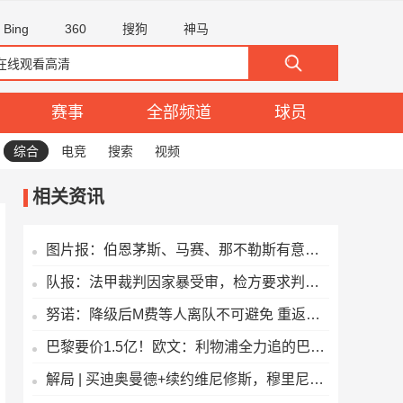
Bing
360
搜狗
神马
赛事
全部频道
球员
综合
电竞
搜索
视频
相关资讯
图片报：伯恩茅斯、马赛、那不勒斯有意阿图伯鲁，但尚未报价
队报：法甲裁判因家暴受审，检方要求判处其18个月监禁缓刑
努诺：降级后M费等人离队不可避免 重返英超是西汉姆联首要目标
巴黎要价1.5亿！欧文：利物浦全力追的巴尔科拉太贵 鲍文不就挺好
解局 | 买迪奥曼德+续约维尼修斯，穆里尼奥要带皇马反击！